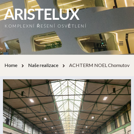
ARISTELUX
KOMPLEXNÍ ŘEŠENÍ OSVĚTLENÍ
Home
Home
Naše realizace
ACHTERM NOEL Chomutov
O nás
Naše služby
Naše realizace
Naši partneři